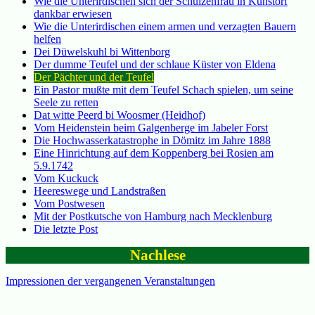
Wie die Unterirdischen sich der Schulzenfrau in Kuhstorf
dankbar erwiesen
Wie die Unterirdischen einem armen und verzagten Bauern
helfen
Dei Düwelskuhl bi Wittenborg
Der dumme Teufel und der schlaue Küster von Eldena
Der Pächter und der Teufel
Ein Pastor mußte mit dem Teufel Schach spielen, um seine
Seele zu retten
Dat witte Peerd bi Woosmer (Heidhof)
Vom Heidenstein beim Galgenberge im Jabeler Forst
Die Hochwasserkatastrophe in Dömitz im Jahre 1888
Eine Hinrichtung auf dem Koppenberg bei Rosien am
5.9.1742
Vom Kuckuck
Heereswege und Landstraßen
Vom Postwesen
Mit der Postkutsche von Hamburg nach Mecklenburg
Die letzte Post
Nachlese
Impressionen der vergangenen Veranstaltungen