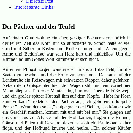
Die letzte Post
Interessante Links
Der Pächter und der Teufel
Auf einem Gute wohnte ein alter, geiziger Pächter, der jährlich in
der teuren Zeit das Korn nur so aufscheffelte. Schon hatte er viel
Gold und Silber in Kisten und Koffern aufgehäuft. Allein gegen
Arme und Bedürftige war sein Herz hart und mitleidlos. Um die
Kirche und um Gottes Wort kümmerte er sich nicht.
An einem Pfingstmorgen wanderte er hinaus auf das Feld, um die
Saaten zu besehen und die Ernte zu berechnen. Da kam auf der
Landstraße ein Reisewagen mit schwarzen Rappen daher gefahren.
Neben dem Gutspächter hielt der Wagen still und ein vornehmer
Mann stieg ab. Ein roter Mantel hing ihm weit über die Füße weg,
und ein großer spitzer Hut saß ihm auf dem Kopfe. „Habt ihr Korn
zum Verkauf?” redete er den Pächter an, „ich gebe euch doppelte
Preise.” „Wenn dem so ist,” entgegnete der Pächter, „so können wir
ein Geschäft machen, kommt mit und eßt bei mir.” Sie gingen auf
das Gutshaus zu. Als sie auf den Hof kamen, flogen die Hühner,
Gänse und Puten mit Geschrei davon, als ob ein Raubvogel daher
flöge, und der Hofhund knurrte und heulte. „Ein solcher Käufer