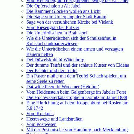
Vom Kellerberg und der goldenen Wiege bei Alt Jabel
Die Opferschale zu Alt Jabel
Die Rammer Glocken wollen ans Licht
Die Sage vom Untergang der Stadt Ramm
Sage von der versunkenen Kirche bei Vielank
Vom Riesengrab bei Pritzier
Die Unterirdischen in Brahlstorf
Wie die Unterirdischen sich der Schulzenfrau in
Kuhstorf dankbar erwiesen
Wie die Unterirdischen einem armen und verzagten
Bauern helfen
Dei Düwelskuhl bi Wittenborg
Der dumme Teufel und der schlaue Küster von Eldena
Der Pächter und der Teufel
Ein Pastor mußte mit dem Teufel Schach spielen, um
seine Seele zu retten
Dat witte Peerd bi Woosmer (Heidhof)
Vom Heidenstein beim Galgenberge im Jabeler Forst
Die Hochwasserkatastrophe in Dömitz im Jahre 1888
Eine Hinrichtung auf dem Koppenberg bei Rosien am
5.9.1742
Vom Kuckuck
Heereswege und Landstraßen
Vom Postwesen
Mit der Postkutsche von Hamburg nach Mecklenburg