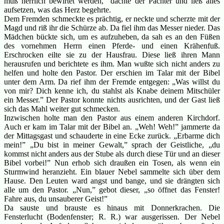
muß herrlich bewirtet werden,” dachte der Pächter und ließ alles
aufsetzen, was das Herz begehrte.
Dem Fremden schmeckte es prächtig, er neckte und scherzte mit der
Magd und riß ihr die Schürze ab. Da fiel ihm das Messer nieder. Das
Mädchen bückte sich, um es aufzuheben, da sah es an den Füßen
des vornehmen Herrn einen Pferde- und einen Krähenfuß.
Erschrocken eilte sie zu der Hausfrau. Diese ließ ihren Mann
herausrufen und berichtete es ihm. Man wußte sich nicht anders zu
helfen und holte den Pastor. Der erschien im Talar mit der Bibel
unter dem Arm. Da rief ihm der Fremde entgegen: „Was willst du
von mir? Dich kenne ich, du stahlst als Knabe deinem Mitschüler
ein Messer.” Der Pastor konnte nichts ausrichten, und der Gast ließ
sich das Mahl weiter gut schmecken.
Inzwischen holte man den Pastor aus einem anderen Kirchdorf.
Auch er kam im Talar mit der Bibel an. „Weh! Weh!” jammerte da
der Mittagsgast und schauderte in eine Ecke zurück. „Erbarme dich
mein!” „Du bist in meiner Gewalt,” sprach der Geistliche, „du
kommst nicht anders aus der Stube als durch diese Tür und an dieser
Bibel vorbei!” Nun erhob sich draußen ein Tosen, als wenn ein
Sturmwind heranzieht. Ein blauer Nebel sammelte sich über dem
Hause. Den Leuten ward angst und bange, und sie drängten sich
alle um den Pastor. „Nun,” gebot dieser, „so öffnet das Fenster!
Fahre aus, du unsauberer Geist!”
Da sauste und brauste es hinaus mit Donnerkrachen. Die
Fensterlucht (Bodenfenster; R. R.) war ausgerissen. Der Nebel